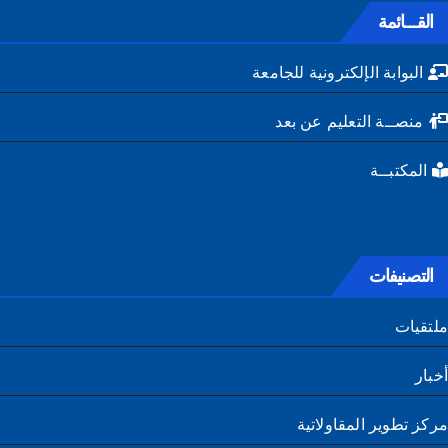
القـــائمة
البوابة الإلكترونية للجامعة
منصــة التعليم عن بعد
المكتبــة
التصنيفات
تقيات
ار
ز تطوير المقاولاتية