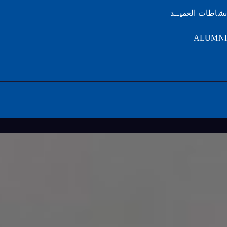
طات العميــد
ALUM